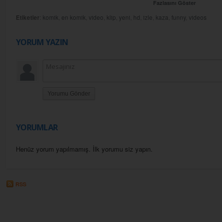
Fazlasını Göster
Etiketler
:
komik
,
en komik
,
video
,
klip
,
yeni
,
hd
,
izle
,
kaza
,
funny
,
videos
YORUM YAZIN
Yorumu Gönder
YORUMLAR
Henüz yorum yapılmamış. İlk yorumu siz yapın.
RSS