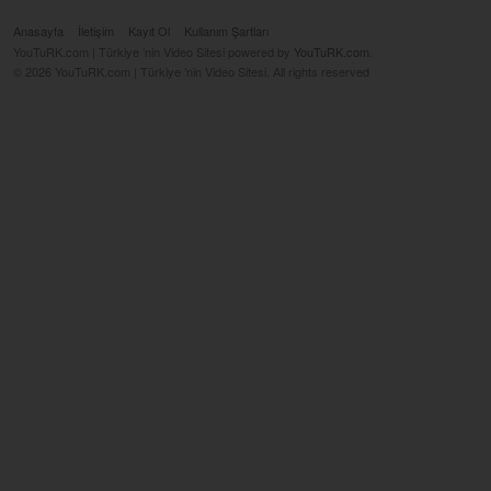
Anasayfa
İletişim
Kayıt Ol
Kullanım Şartları
YouTuRK.com | Türkiye ’nin Video Sitesi powered by
YouTuRK.com
.
© 2026 YouTuRK.com | Türkiye ’nin Video Sitesi. All rights reserved