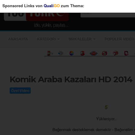
Sponsored Links von
Quali
GO
zum Thema:
ANASAYFA
KATEGORI
MAKALELER
POPÜLER VIDEO
Komik Araba Kazaları HD 2014
Özel Video
4
Yükleniyor..
Beğenmek desteklemek demektir - Beğenelim 