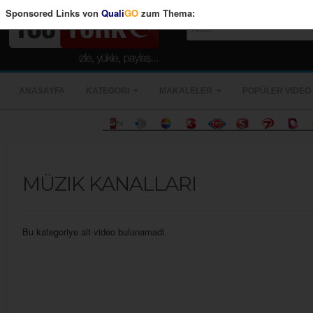
Sponsored Links von
Quali
GO
zum Thema:
ANASAYFA
KATEGORI
MAKALELER
POPÜLER VIDEO
MÜZIK KANALLARI
Bu kategoriye ait video bulunamadi.