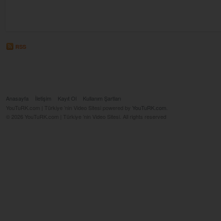
RSS
Anasayfa
İletişim
Kayıt Ol
Kullanım Şartları
YouTuRK.com | Türkiye ’nin Video Sitesi powered by
YouTuRK.com
.
© 2026 YouTuRK.com | Türkiye ’nin Video Sitesi. All rights reserved