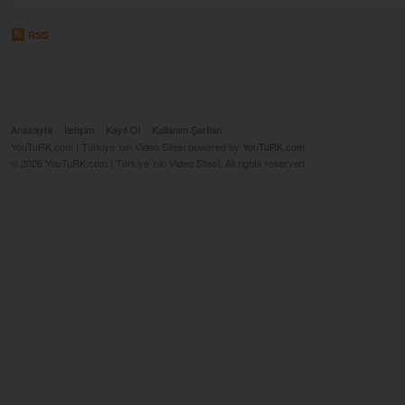
RSS
Anasayfa
İletişim
Kayıt Ol
Kullanım Şartları
YouTuRK.com | Türkiye ’nin Video Sitesi powered by
YouTuRK.com
.
© 2026 YouTuRK.com | Türkiye ’nin Video Sitesi. All rights reserved