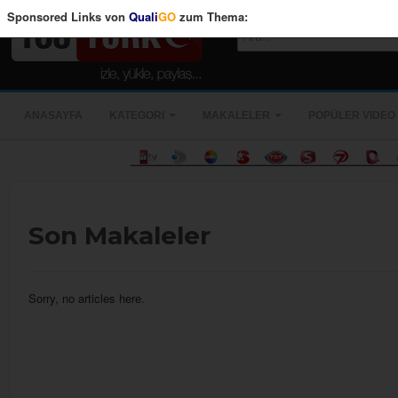
Sponsored Links von
Quali
GO
zum Thema:
ANASAYFA
KATEGORI
MAKALELER
POPÜLER VIDEO
Son Makaleler
Sorry, no articles here.